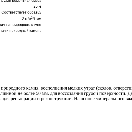
Сухая ремонтная смесь
25 кг
Соответствует образцу
2
2 кг/м
/1 мм
пича и природного камня
пич и природный камень
 природного камня, восполнения мелких утрат (сколов, отверст
олщиной не более 50 мм, для воссоздания грубой поверхности. 
для реставрации и реконструкции. На основе минерального вяжу