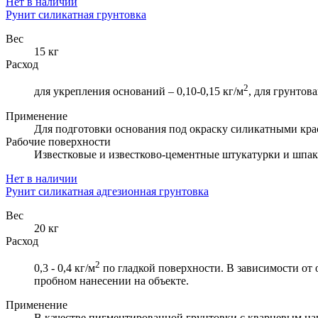
Нет в наличии
Рунит силикатная грунтовка
Вес
15 кг
Расход
2
для укрепления оснований – 0,10-0,15 кг/м
, для грунтов
Применение
Для подготовки основания под окраску силикатными кра
Рабочие поверхности
Известковые и известково-цементные штукатурки и шпак
Нет в наличии
Рунит силикатная адгезионная грунтовка
Вес
20 кг
Расход
2
0,3 - 0,4 кг/м
по гладкой поверхности. В зависимости от 
пробном нанесении на объекте.
Применение
В качестве пигментированной грунтовки с кварцевым н