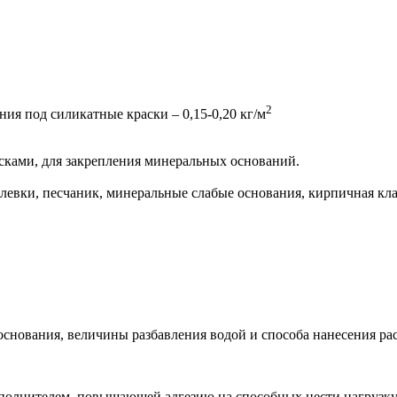
2
ания под силикатные краски – 0,15-0,20 кг/м
сками, для закрепления минеральных оснований.
левки, песчаник, минеральные слабые основания, кирпичная кл
основания, величины разбавления водой и способа нанесения рас
аполнителем, повышающей адгезию на способных нести нагрузк