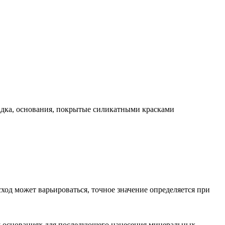
адка, основания, покрытые силикатными красками
ход может варьироваться, точное значение определяется при
у основаниях для последующего нанесения минеральных