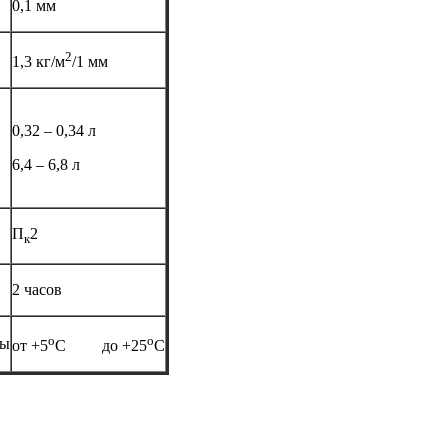
0,1 мм
2
1,3 кг/м
/1 мм
0,32 – 0,34 л
6,4 – 6,8 л
П
2
к
2 часов
о
о
ды
от +5
С до +25
С